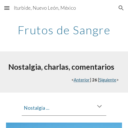
Iturbide, Nuevo León, México
Skip to main content
Skip to navigation
Frutos de Sangre
Nostalgia, charlas, comentarios
<
Anterior
] 
26
 [
Siguiente
>
Nostalgia ...