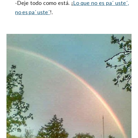
-Deje todo como está. ¡
Lo que no es pa´ uste´,
no es pa´ uste´
!.