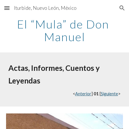
Iturbide, Nuevo León, México
Skip to main content
Skip to navigation
El “Mula” de Don 
Manuel
Actas, Informes, Cuentos y 
Leyendas
<
Anterior
] 
01
 [
Siguiente
>