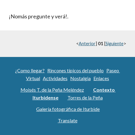
¡Nomás pregunte y verá!.
<
Anterior
] 
01
 [
Siguiente
>
¿Como llegar?
Rincones típicos del pueblo
Paseo 
Virtual
Actividades
Nostalgia
Enlaces
Moisés T. de la Peña Meléndez
Contexto 
Iturbidense
Torres de la Peña
Galería fotográfica de Iturbide
Translate