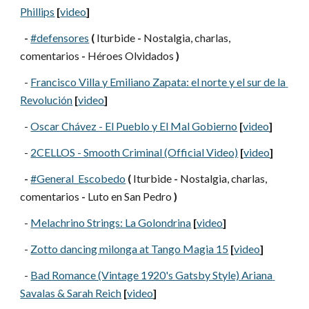
Phillips
[
video
]
-
#defensores
(
 Iturbide 
-
 Nostalgia, charlas, 
comentarios 
-
 Héroes Olvidados 
)
  -
Francisco Villa y Emiliano Zapata: el norte y el sur de la 
Revolución
[
video
]
  -
Oscar Chávez - El Pueblo y El Mal Gobierno
[
video
]
  -
2CELLOS - Smooth Criminal (Official Video)
[
video
]
-
#General_Escobedo
(
 Iturbide 
-
 Nostalgia, charlas, 
comentarios 
-
 Luto en San Pedro 
)
  -
Melachrino Strings: La Golondrina
[
video
]
  -
Zotto dancing milonga at Tango Magia 15
[
video
]
  -
Bad Romance (Vintage 1920's Gatsby Style) Ariana 
Savalas & Sarah Reich
[
video
]