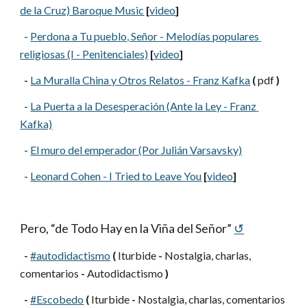
de la Cruz) Baroque Music
[
video
]
  -
Perdona a Tu pueblo, Señor - Melodías populares 
religiosas (I - Penitenciales)
[
video
]
-
La Muralla China y Otros Relatos - Franz Kafka
(
 pdf 
)
  -
La Puerta a la Desesperación (Ante la Ley - Franz 
Kafka)
  -
El muro del emperador (Por Julián Varsavsky)
  -
Leonard Cohen - I Tried to Leave You
[
video
]
Pero, “de Todo Hay en la Viña del Señor”
↺
-
#autodidactismo
(
 Iturbide 
-
 Nostalgia, charlas, 
comentarios 
-
 Autodidactismo 
)
-
#Escobedo
(
 Iturbide 
-
 Nostalgia, charlas, comentarios 