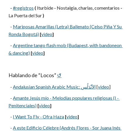
-
#registros
(
 Iturbide 
-
 Nostalgia, charlas, comentarios 
-
La Puerta del Sur 
)
  -
Mariposas Amarillas (Letra) Ballenato (Celso Piña Y Su 
Ronda Bogotá)
[
video
]
  -
Argentine tango flash mob (Budapest, with bandoneon 
& dancing)
[
video
]
Hablando de “Locos”
↺
  -
Andalusian Spanish Arabic Music: الأنْدَلُس
 [
video
]
  -
Amante Jesús mío - Melodías populares religiosas (I - 
Penitenciales)
[
video
]
  -
I Want To Fly - Ofra Haza
[
video
]
  -
A este Edificio Célebre (Andrés Flores - Sor Juana Inés 