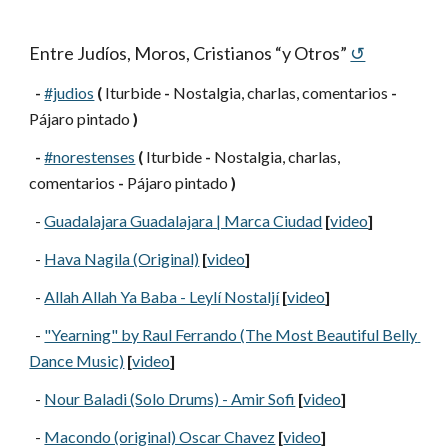
Entre Judíos, Moros, Cristianos “y Otros”
↺
-
#judios
(
 Iturbide 
-
 Nostalgia, charlas, comentarios 
-
Pájaro pintado 
)
-
#norestenses
(
 Iturbide 
-
 Nostalgia, charlas, 
comentarios 
-
 Pájaro pintado 
)
  -
Guadalajara Guadalajara | Marca Ciudad
[
video
]
  -
Hava Nagila (Original)
[
video
]
  -
Allah Allah Ya Baba - Leylí Nostaljí
[
video
]
  -
"Yearning" by Raul Ferrando (The Most Beautiful Belly 
Dance Music)
[
video
]
  -
Nour Baladi (Solo Drums) - Amir Sofi
[
video
]
  -
Macondo (original) Oscar Chavez
[
video
]