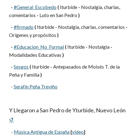
-
#General_Escobedo
(
 Iturbide 
-
 Nostalgia, charlas, 
comentarios 
-
 Luto en San Pedro 
)
-
#firmado
(
 Iturbide 
-
 Nostalgia, charlas, comentarios 
-
Orígenes y propósitos 
)
-
#Educacion_No_Formal
(
 Iturbide 
-
 Nostalgia 
-
Modalidades Educativas 
)
-
Sesgos
(
 Iturbide 
-
 Antepasados de Moisés T. de la 
Peña y Familia 
)
  -
Serafín Peña Treviño
Y Llegaron a San Pedro de Yturbide, Nuevo León
↺
  -
Música Antigua de España
[
video
]