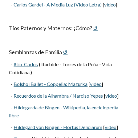
  -
Carlos Gardel - A Media Luz (Video Letra)
[
video
]
Tíos Paternos y Maternos: ¡Cómo?
↺
Semblanzas de Familia
↺
-
#tío_Carlos
(
 Iturbide 
-
 Torres de la Peña 
-
 Vida 
Cotidiana 
)
  -
Bolshoi Ballet - Coppelia: Mazurka
[
video
]
  -
Recuerdos de la Alhambra / Narciso Yepes
[
video
]
  -
Hildegarda de Bingen - Wikipedia, la enciclopedia 
libre
  -
Hildegard von Bingen - Hortus Deliciarum
[
video
]