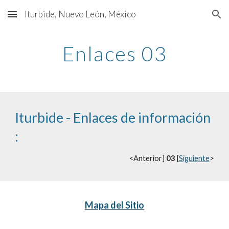
Iturbide, Nuevo León, México
Skip to main content
Skip to navigation
Enlaces 03
Iturbide - Enlaces de información 
:
<Anterior] 
03
 [
Siguiente
>
Mapa del Sitio