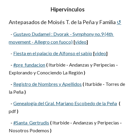
Hipervínculos
Antepasados de Moisés T. de la Peña y Familia
↺
  -
Gustavo Dudamel : Dvorak - Symphony no.9 (4th 
movement - Allegro con fuoco)
[
video
]
  -
Fiesta en el palacio de Alfonso el sabio
[
video
]
-
#pre_fundacion
(
 Iturbide 
-
 Andanzas y Peripecias 
-
Explorando y Conociendo La Región 
)
-
Registro de Nombres y Apellidos
(
 Iturbide 
-
 Torres de 
la Peña 
)
-
Genealogía del Gral. Mariano Escobedo de la Peña
(
pdf 
)
-
#Santa_Gertrudis
(
 Iturbide 
-
 Andanzas y Peripecias 
-
Nosotros Podemos 
)