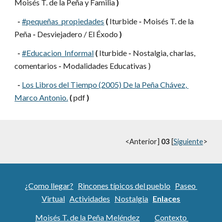
Moisés T. de la Peña y Familia 
)
-
#pequeñas_propiedades
(
 Iturbide 
-
 Moisés T. de la 
Peña 
-
 Desviejadero / El Éxodo 
)
-
#Educacion_Informal
(
 Iturbide 
-
 Nostalgia, charlas, 
comentarios 
-
 Modalidades Educativas )
-
Los Libros del Tiempo (2005) De la Peña Chávez, 
Marco Antonio.
(
 pdf 
)
<Anterior] 
03
 [
Siguiente
>
¿Como llegar?
Rincones típicos del pueblo
Paseo 
Virtual
Actividades
Nostalgia
Enlaces
Moisés T. de la Peña Meléndez
Contexto 