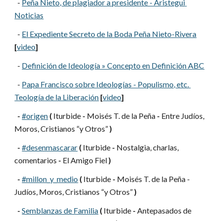
  -
Peña Nieto, de plagiador a presidente - Aristegui 
Noticias
  -
El Expediente Secreto de la Boda Peña Nieto-Rivera
[
video
]
  -
Definición de Ideología » Concepto en Definición ABC
  -
Papa Francisco sobre Ideologías - Populismo, etc. 
Teología de la Liberación
[
video
]
-
#origen
(
 Iturbide 
-
 Moisés T. de la Peña 
-
 Entre Judíos, 
Moros, Cristianos “y Otros” 
)
-
#desenmascarar
(
 Iturbide 
-
 Nostalgia, charlas, 
comentarios 
-
 El Amigo Fiel 
)
-
#millon_y_medio
(
 Iturbide 
-
 Moisés T. de la Peña - 
Judíos, Moros, Cristianos “y Otros” 
)
-
Semblanzas de Familia
(
 Iturbide 
-
 Antepasados de 