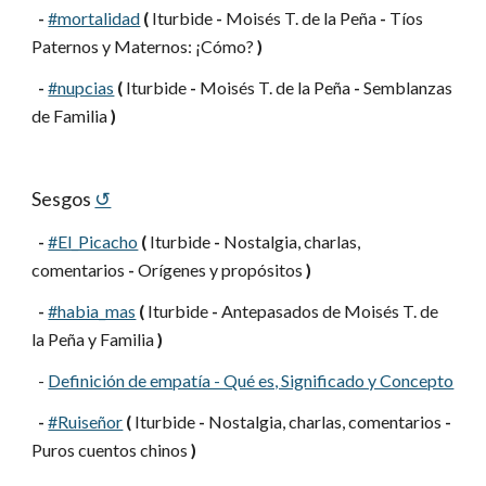
-
#mortalidad
(
 Iturbide 
-
 Moisés T. de la Peña 
-
 Tíos 
Paternos y Maternos: ¡Cómo? 
)
-
#nupcias
(
 Iturbide 
-
 Moisés T. de la Peña 
-
 Semblanzas 
de Familia 
)
Sesgos
↺
-
#El_Picacho
(
 Iturbide 
-
 Nostalgia, charlas, 
comentarios 
-
 Orígenes y propósitos 
)
-
#habia_mas
(
 Iturbide 
-
 Antepasados de Moisés T. de 
la Peña y Familia 
)
  -
Definición de empatía - Qué es, Significado y Concepto
-
#Ruiseñor
(
 Iturbide 
-
 Nostalgia, charlas, comentarios 
-
Puros cuentos chinos 
)