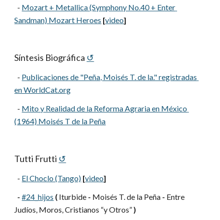
  -
Mozart + Metallica (Symphony No.40 + Enter 
Sandman) Mozart Heroes
[
video
]
Síntesis Biográfica
↺
  -
Publicaciones de "Peña, Moisés T. de la." registradas 
en WorldCat.org
  -
Mito y Realidad de la Reforma Agraria en México 
(1964) Moisés T de la Peña
Tutti Frutti
↺
  -
El Choclo (Tango)
[
video
]
-
#24_hijos
(
 Iturbide 
-
 Moisés T. de la Peña 
-
 Entre 
Judíos, Moros, Cristianos “y Otros” 
)