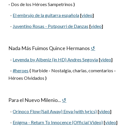
-
 Dos de los Héroes Sampetrinos 
)
  -
El embrujo de la guitarra española
[
video
]
  -
Juventino Rosas - Potpourri de Danzas
[
video
]
Nada Más Fuimos Quince Hermanos
↺
  -
Leyenda by Albeniz (in HD) Andres Segovia
[
video
]
-
#heroes
(
 Iturbide 
-
 Nostalgia, charlas, comentarios 
-
Héroes Olvidados 
)
Para el Nuevo Milenio...
↺
  -
Orinoco Flow (Sail Away) Enya (with lyrics)
[
video
]
  -
Enigma - Return To Innocence (Official Video)
[
video
]