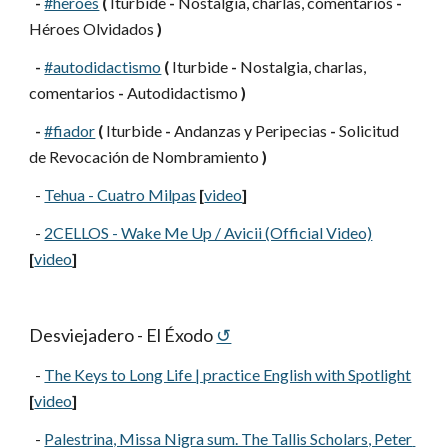
-
#heroes
(
 Iturbide 
-
 Nostalgia, charlas, comentarios 
-
Héroes Olvidados 
)
-
#autodidactismo
(
 Iturbide 
-
 Nostalgia, charlas, 
comentarios 
-
 Autodidactismo 
)
-
#fiador
(
 Iturbide 
-
 Andanzas y Peripecias 
-
 Solicitud 
de Revocación de Nombramiento 
)
  -
Tehua - Cuatro Milpas
[
video
]
  -
2CELLOS - Wake Me Up / Avicii (Official Video)
[
video
]
Desviejadero - El Éxodo
↺
  -
The Keys to Long Life | practice English with Spotlight
[
video
]
  -
Palestrina, Missa Nigra sum. The Tallis Scholars, Peter 